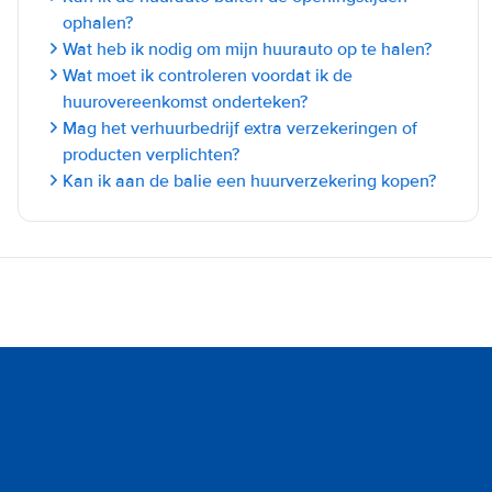
ophalen?
Wat heb ik nodig om mijn huurauto op te halen?
Wat moet ik controleren voordat ik de
huurovereenkomst onderteken?
Mag het verhuurbedrijf extra verzekeringen of
producten verplichten?
Kan ik aan de balie een huurverzekering kopen?